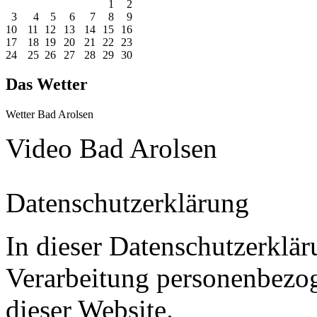
1
2
3
4
5
6
7
8
9
10
11
12
13
14
15
16
17
18
19
20
21
22
23
24
25
26
27
28
29
30
Das Wetter
Wetter Bad Arolsen
Video Bad Arolsen
Datenschutzerklärung
In dieser Datenschutzerklär
Verarbeitung personenbezo
dieser Website.