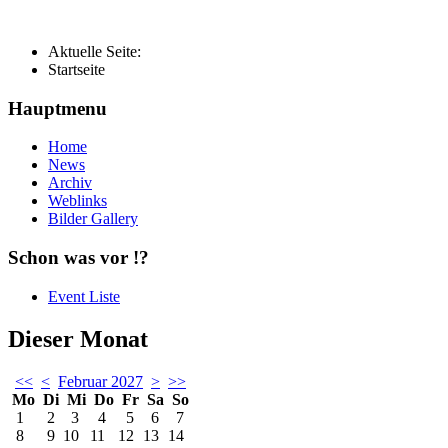
Aktuelle Seite:
Startseite
Hauptmenu
Home
News
Archiv
Weblinks
Bilder Gallery
Schon was vor !?
Event Liste
Dieser Monat
<<
<
Februar 2027
>
>>
Mo
Di
Mi
Do
Fr
Sa
So
1
2
3
4
5
6
7
8
9
10
11
12
13
14