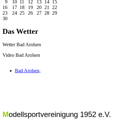
9
10
11
12
13
14
15
16
17
18
19
20
21
22
23
24
25
26
27
28
29
30
Das Wetter
Wetter Bad Arolsen
Video Bad Arolsen
Bad Arolsen,
M
odellsportvereinigung 1952 e.V.