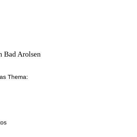
n Bad Arolsen
 das Thema:
tos