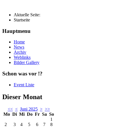
Aktuelle Seite:
Startseite
Hauptmenu
Home
News
Archiv
Weblinks
Bilder Gallery
Schon was vor !?
Event Liste
Dieser Monat
<<
<
Juni 2025
>
>>
Mo
Di
Mi
Do
Fr
Sa
So
1
2
3
4
5
6
7
8