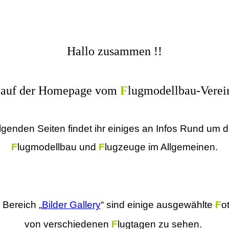
Hallo zusammen !!
auf der Homepage vom
F
lugmodellbau-Verei
lgenden Seiten findet ihr einiges an Infos Rund um
F
lugmodellbau und
F
lugzeuge im Allgemeinen.
 Bereich „
Bilder Gallery
“ sind einige ausgewählte
F
o
von verschiedenen
F
lugtagen zu sehen.