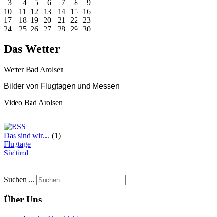
3
4
5
6
7
8
9
10
11
12
13
14
15
16
17
18
19
20
21
22
23
24
25
26
27
28
29
30
Das Wetter
Wetter Bad Arolsen
Bilder
von Flugtagen und Messen
Video Bad Arolsen
Das sind wir....
(1)
Flugtage
Südtirol
Suchen ...
Über Uns