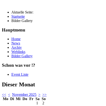
Aktuelle Seite:
Startseite
Bilder Gallery
Hauptmenu
Home
News
Archiv
Weblinks
Bilder Gallery
Schon was vor !?
Event Liste
Dieser Monat
<<
<
November 2025
>
>>
Mo
Di
Mi
Do
Fr
Sa
So
1
2