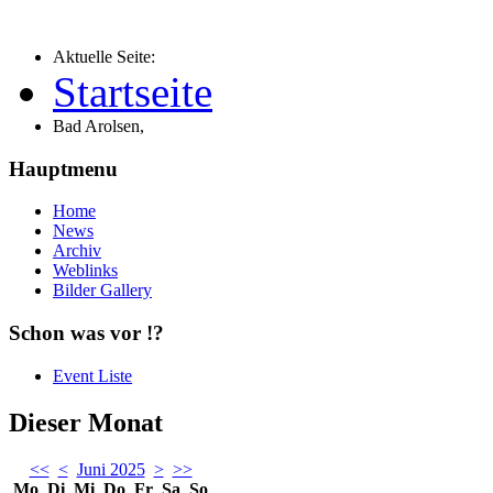
Aktuelle Seite:
Startseite
Bad Arolsen,
Hauptmenu
Home
News
Archiv
Weblinks
Bilder Gallery
Schon was vor !?
Event Liste
Dieser Monat
<<
<
Juni 2025
>
>>
Mo
Di
Mi
Do
Fr
Sa
So