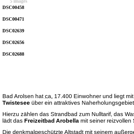
5 images
DSC00458
DSC00471
DSC02639
DSC02656
DSC02688
Bad Arolsen hat
ca.
17.400 Einwohner und liegt mit 
Twistesee
über ein attraktives Naherholungsgebiet
Hierzu zählen das Strandbad zum Nulltarif, das Was
lädt das
Freizeitbad Arobella
mit seiner reizvolle
Die denkmalgeschützte Altstadt mit seinem außer