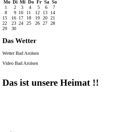
Mo
Di
Mi
Do
Fr
Sa
So
1
2
3
4
5
6
7
8
9
10
11
12
13
14
15
16
17
18
19
20
21
22
23
24
25
26
27
28
29
30
Das Wetter
Wetter Bad Arolsen
Video Bad Arolsen
Das ist unsere Heimat !!