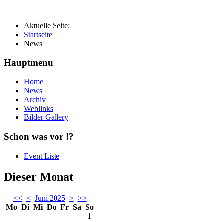
Aktuelle Seite:
Startseite
News
Hauptmenu
Home
News
Archiv
Weblinks
Bilder Gallery
Schon was vor !?
Event Liste
Dieser Monat
<<
<
Juni 2025
>
>>
Mo
Di
Mi
Do
Fr
Sa
So
1