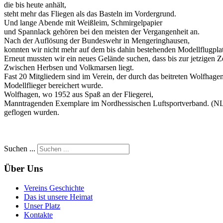
die bis heute anhält,
steht mehr das Fliegen als das Basteln im Vordergrund.
Und lange Abende mit Weißleim, Schmirgelpapier
und Spannlack gehören bei den meisten der Vergangenheit an.
Nach der Auflösung der Bundeswehr in Mengeringhausen,
konnten wir nicht mehr auf dem bis dahin bestehenden Modellflugplat
Erneut mussten wir ein neues Gelände suchen, dass bis zur jetzigen Z
Zwischen Herbsen und Volkmarsen liegt.
Fast 20 Mitgliedern sind im Verein, der durch das beitreten Wolfhage
Modellflieger bereichert wurde.
Wolfhagen, wo 1952 aus Spaß an der Fliegerei,
Manntragenden Exemplare im Nordhessischen Luftsportverband. (N
geflogen wurden.
Suchen ...
Über Uns
Vereins Geschichte
Das ist unsere Heimat
Unser Platz
Kontakte