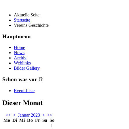
Aktuelle Seite:
Startseite
Vereins Geschichte
Hauptmenu
Home
News
Archiv
Weblinks
Bilder Gallery
Schon was vor !?
Event Liste
Dieser Monat
<<
<
Januar 2023
>
>>
Mo
Di
Mi
Do
Fr
Sa
So
1