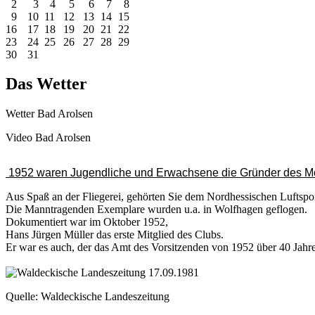
2
3
4
5
6
7
8
9
10
11
12
13
14
15
16
17
18
19
20
21
22
23
24
25
26
27
28
29
30
31
Das Wetter
Wetter Bad Arolsen
Video Bad Arolsen
1952 waren Jugendliche und Erwachsene die Gründer des M
Aus Spaß an der Fliegerei, gehörten Sie dem Nordhessischen Luftspo
Die Manntragenden Exemplare wurden u.a. in Wolfhagen geflogen.
Dokumentiert war im Oktober 1952,
Hans Jürgen Müller das erste Mitglied des Clubs.
Er war es auch, der das Amt des Vorsitzenden von 1952 über 40 Jahre
Quelle: Waldeckische Landeszeitung