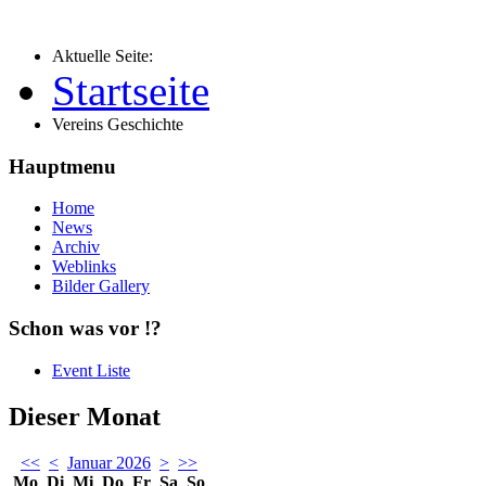
Aktuelle Seite:
Startseite
Vereins Geschichte
Hauptmenu
Home
News
Archiv
Weblinks
Bilder Gallery
Schon was vor !?
Event Liste
Dieser Monat
<<
<
Januar 2026
>
>>
Mo
Di
Mi
Do
Fr
Sa
So