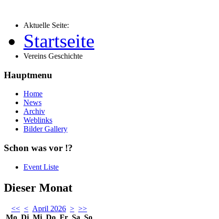
Aktuelle Seite:
Startseite
Vereins Geschichte
Hauptmenu
Home
News
Archiv
Weblinks
Bilder Gallery
Schon was vor !?
Event Liste
Dieser Monat
<<
<
April 2026
>
>>
Mo
Di
Mi
Do
Fr
Sa
So